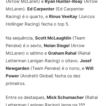
(Arrow McLaren) e
Ryan Hunter-Reay
(Arrow
McLaren).
Ed Carpenter
(Ed Carpenter
Racing) é o quarto, e
Rinus VeeKay
(Juncos
Hollinger Racing) fecha o top 5.
Na sequência,
Scott McLaughlin
(Team
Penske) é o sexto,
Nolan Siegel
(Arrow
McLaren) o sétimo e
Graham Rahal
(Rahal
Letterman Lanigan Racing) o oitavo.
Josef
Newgarden
(Team Penske) é o nono, e
Will
Power
(Andretti Global) fecha os dez
primeiros.
Entre os destaques,
Mick Schumacher
(Rahal
Letterman Lanigan Racing) larga na 15ª