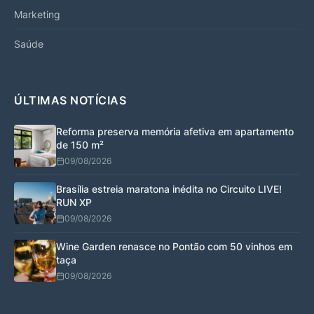
Marketing
Saúde
ÚLTIMAS NOTÍCIAS
Reforma preserva memória afetiva em apartamento
de 150 m²
09/08/2026
Brasília estreia maratona inédita no Circuito LIVE!
RUN XP
09/08/2026
Wine Garden renasce no Pontão com 50 vinhos em
taça
09/08/2026