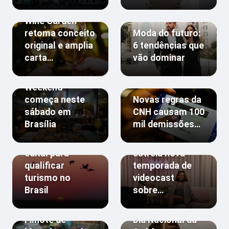
Wine Garden
retoma conceito
Moda do futuro:
original e amplia
6 tendências que
carta…
vão dominar
Breakfast
Weekend
começa neste
Novas regras da
sábado em
CNH causam 100
Brasília
mil demissões…
UNESCO abre
Sarah Aline
edital para
estreia nova
qualificar
temporada de
turismo no
videocast
Brasil
sobre…
Filhote de
Dia Nacional da