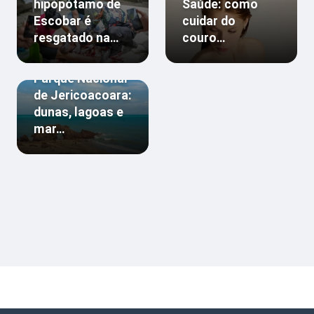
hipopótamo de
Saúde: como
Escobar é
cuidar do
resgatado na…
couro…
Parque Nacional
de Jericoacoara:
dunas, lagoas e
mar…