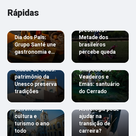
Rápidas
Pais menos
presentes?
Dia dos Pais:
Metade dos
Grupo Santé une
brasileiros
gastronomia e…
percebe queda
Cidade de Goiás:
Chapada dos
patrimônio da
Veadeiros e
Unesco preserva
Emas: santuário
tradições
do Cerrado
Salvador:
patrimônio,
Astrologia pode
cultura e
ajudar na
turismo o ano
transição de
todo
carreira?