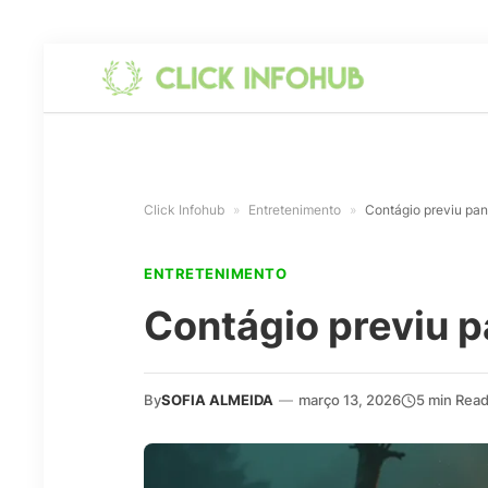
Click Infohub
»
Entretenimento
»
Contágio previu pan
ENTRETENIMENTO
Contágio previu p
By
SOFIA ALMEIDA
—
março 13, 2026
5 min Rea