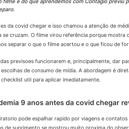
do filme e do que aprendemos com Contágio previu 
eparo.
es da covid chegar e isso chamou a atenção de médic
a se cruzam. O filme virou referência porque mostra
mos separar o que o filme acertou e o que ficou de fo
 das previsoes funcionarem e, principalmente, dar p
 escolhas de consumo de mídia. A abordagem é diret
checklist util para aplicar imediatamente.
demia 9 anos antes da covid chegar re
ratorio pode espalhar rapido por viagens e contatos 
eias de suprimento se mostrou muito proxima do obse