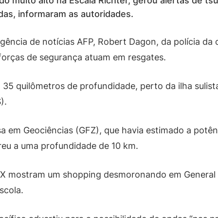
ado muito alto na Escala Richter, gerou alertas de t
das, informaram as autoridades.
gência de notícias AFP, Robert Dagon, da polícia da 
 forças de segurança atuam em resgates.
 35 quilômetros de profundidade, perto da ilha suli
).
a em Geociências (GFZ), que havia estimado a potê
rreu a uma profundidade de 10 km.
o X mostram um shopping desmoronando em General 
scola.