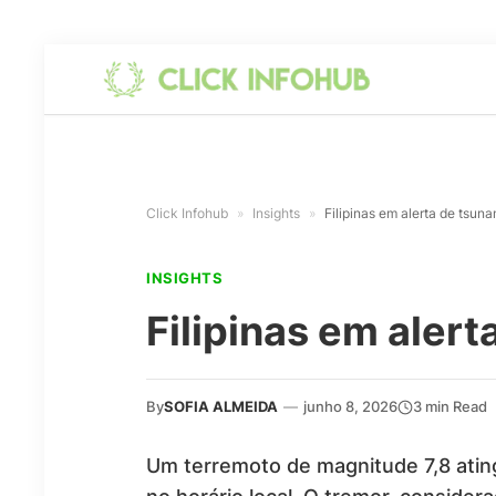
Click Infohub
»
Insights
»
Filipinas em alerta de tsuna
INSIGHTS
Filipinas em aler
By
SOFIA ALMEIDA
—
junho 8, 2026
3 min Read
Um terremoto de magnitude 7,8 ating