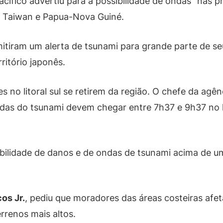
cífico advertiu para a possibilidade de ondas “nas p
au, Taiwan e Papua-Nova Guiné.
iram um alerta de tsunami para grande parte de seu 
ritório japonês.
 no litoral sul se retirem da região. O chefe da agênc
ondas do tsunami devem chegar entre 7h37 e 9h37 no 
ssibilidade de danos e de ondas de tsunami acima de 
os Jr.
, pediu que moradores das áreas costeiras afe
rrenos mais altos.