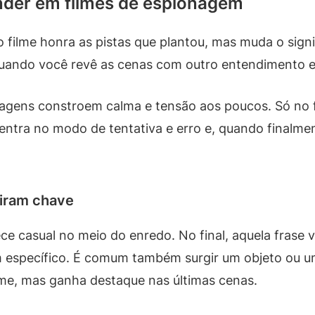
ender em filmes de espionagem
o filme honra as pistas que plantou, mas muda o sign
 quando você revê as cenas com outro entendimento e
agens constroem calma e tensão aos poucos. Só no fi
entra no modo de tentativa e erro e, quando finalment
viram chave
e casual no meio do enredo. No final, aquela frase
ém específico. É comum também surgir um objeto o
lme, mas ganha destaque nas últimas cenas.