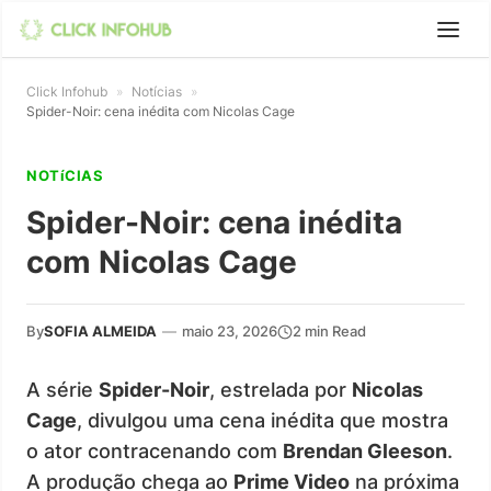
Click Infohub
»
Notícias
»
Spider-Noir: cena inédita com Nicolas Cage
NOTíCIAS
Spider-Noir: cena inédita
com Nicolas Cage
By
SOFIA ALMEIDA
—
maio 23, 2026
2 min Read
A série
Spider-Noir
, estrelada por
Nicolas
Cage
, divulgou uma cena inédita que mostra
o ator contracenando com
Brendan Gleeson
.
A produção chega ao
Prime Video
na próxima