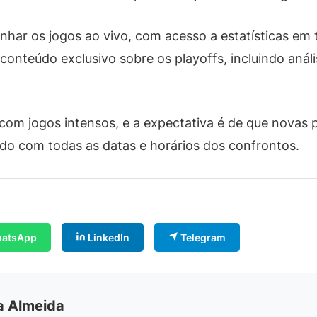
ar os jogos ao vivo, com acesso a estatísticas em 
teúdo exclusivo sobre os playoffs, incluindo análi
m jogos intensos, e a expectativa é de que novas 
ado com todas as datas e horários dos confrontos.
atsApp
LinkedIn
Telegram
ia Almeida