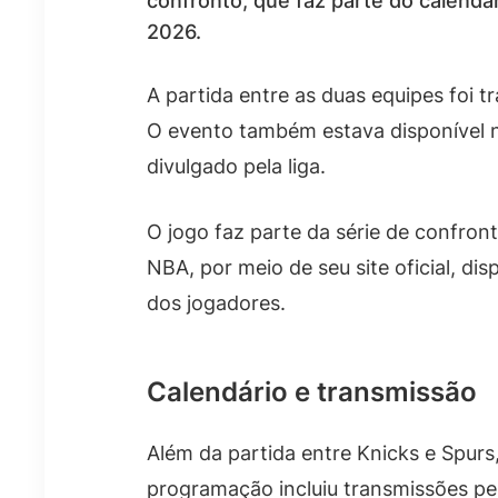
confronto, que faz parte do calendár
2026.
A partida entre as duas equipes foi t
O evento também estava disponível n
divulgado pela liga.
O jogo faz parte da série de confron
NBA, por meio de seu site oficial, di
dos jogadores.
Calendário e transmissão
Além da partida entre Knicks e Spurs
programação incluiu transmissões pel