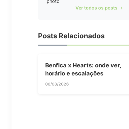
Ver todos os posts →
Posts Relacionados
Benfica x Hearts: onde ver,
horário e escalações
06/08/2026