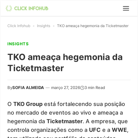
Click Infohub
»
Insights
»
TKO ameaça hegemonia da Ticketmaster
INSIGHTS
TKO ameaça hegemonia da
Ticketmaster
By
SOFIA ALMEIDA
—
março 27, 2026
3 min Read
O
TKO Group
está fortalecendo sua posição
no mercado de eventos ao vivo e ameaça a
hegemonia da
Ticketmaster
. A empresa, que
controla organizações como a
UFC
e a
WWE
,