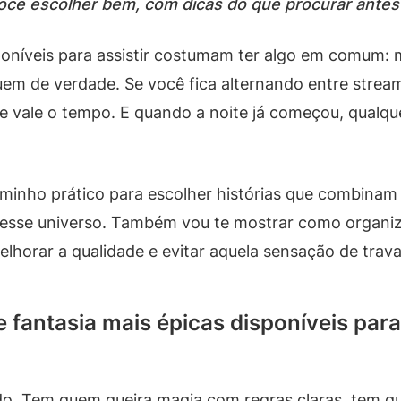
cê escolher bem, com dicas do que procurar antes de
sponíveis para assistir costumam ter algo em comum:
m de verdade. Se você fica alternando entre streamin
ue vale o tempo. E quando a noite já começou, qualq
aminho prático para escolher histórias que combinam
desse universo. Também vou te mostrar como organiz
elhorar a qualidade e evitar aquela sensação de tr
 fantasia mais épicas disponíveis para
 Tem quem queira magia com regras claras, tem quem 