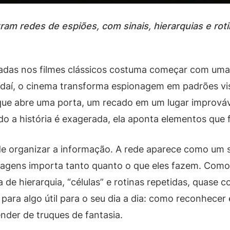
am redes de espiões, com sinais, hierarquias e rot
das nos filmes clássicos costuma começar com uma i
daí, o cinema transforma espionagem em padrões visu
que abre uma porta, um recado em um lugar improváv
o a história é exagerada, ela aponta elementos que 
de organizar a informação. A rede aparece como um 
sonagens importa tanto quanto o que eles fazem. Com
a de hierarquia, “células” e rotinas repetidas, quase
 para algo útil para o seu dia a dia: como reconhecer 
er de truques de fantasia.