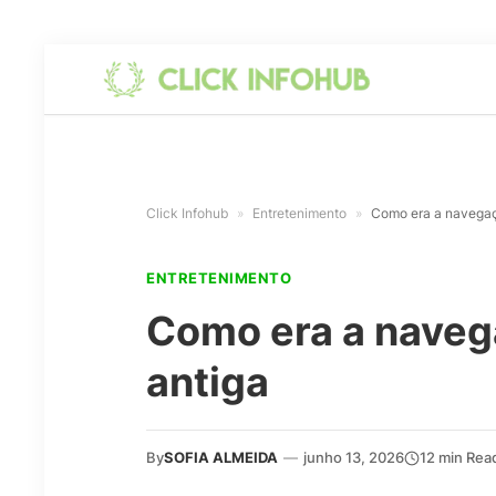
Click Infohub
»
Entretenimento
»
Como era a navegaç
ENTRETENIMENTO
Como era a naveg
antiga
By
SOFIA ALMEIDA
—
junho 13, 2026
12 min Rea