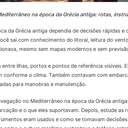
iterrâneo na época da Grécia antiga: rotas, instru
a da Grécia antiga dependia de decisões rápidas e 
 sai com conhecimento do litoral, leitura do vento, 
ncionava, mesmo sem mapas modernos e sem previsã
ntre ilhas, portos e pontos de referência visíveis. 
gem conforme o clima. Também contavam com embar
inadas para manobras e manutenção.
vegação no Mediterrâneo na época da Grécia antiga 
rcação e o que eles suportavam. Depois, estude as r
nstrumentos eram usados e como se tomavam decisões