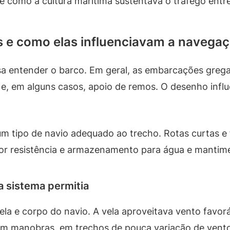
e como a cultura marítima sustentava o tráfego entre
s e como elas influenciavam a navega
isa entender o barco. Em geral, as embarcações greg
e, em alguns casos, apoio de remos. O desenho influe
r um tipo de navio adequado ao trecho. Rotas curtas
ior resistência e armazenamento para água e mantim
 sistema permitia
la e corpo do navio. A vela aproveitava vento favor
m manobras, em trechos de pouca variação de vento