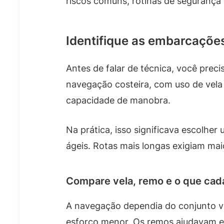
riscos comuns, rotinas de segurança 
Identifique as embarcaçõe
Antes de falar de técnica, você prec
navegação costeira, com uso de vela 
capacidade de manobra.
Na prática, isso significava escolhe
ágeis. Rotas mais longas exigiam ma
Compare vela, remo e o que cada
A navegação dependia do conjunto ve
esforço menor. Os remos ajudavam e