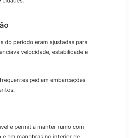
 cidades.
ção
as do período eram ajustadas para
nciava velocidade, estabilidade e
 e frequentes pediam embarcações
entos.
ável e permitia manter rumo com
 e em manobras no interior de