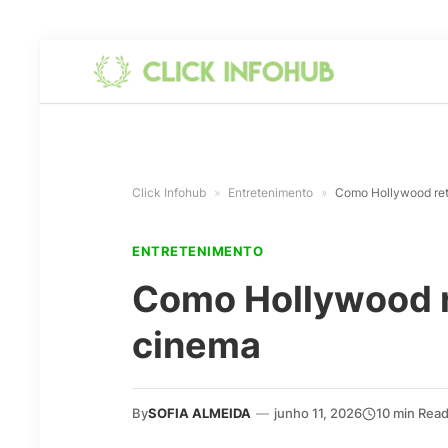
Click Infohub
»
Entretenimento
»
Como Hollywood retr
ENTRETENIMENTO
Como Hollywood re
cinema
By
SOFIA ALMEIDA
—
junho 11, 2026
10 min Rea