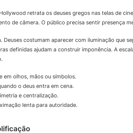
o Hollywood retrata os deuses gregos nas telas de c
to de câmera. O público precisa sentir presença m
la. Deuses costumam aparecer com iluminação que s
ras definidas ajudam a construir imponência. A esca
o.
se em olhos, mãos ou símbolos.
quando o deus entra em cena.
metria e centralização.
imação lenta para autoridade.
lificação