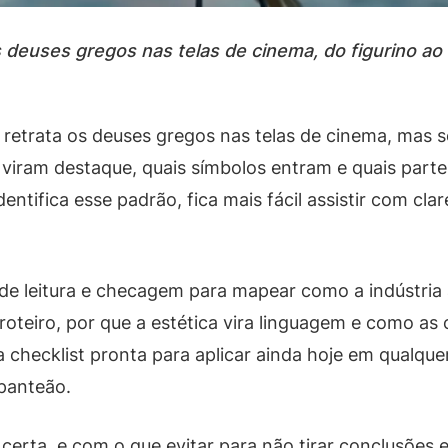
deuses gregos nas telas de cinema, do figurino ao 
etrata os deuses gregos nas telas de cinema, mas s
s viram destaque, quais símbolos entram e quais parte
ntifica esse padrão, fica mais fácil assistir com cl
 de leitura e checagem para mapear como a indústria
oteiro, por que a estética vira linguagem e como as
 checklist pronta para aplicar ainda hoje em qualquer
panteão.
certa, e com o que evitar para não tirar conclusões e