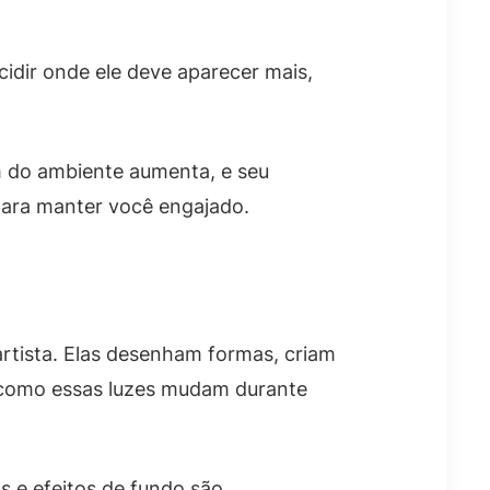
idir onde ele deve aparecer mais,
m do ambiente aumenta, e seu
para manter você engajado.
artista. Elas desenham formas, criam
 como essas luzes mudam durante
s e efeitos de fundo são