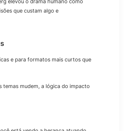
elberg elevou o drama humano como
cisões que custam algo e
os
dicas e para formatos mais curtos que
os temas mudem, a lógica do impacto
 você está vendo a herança atuando.