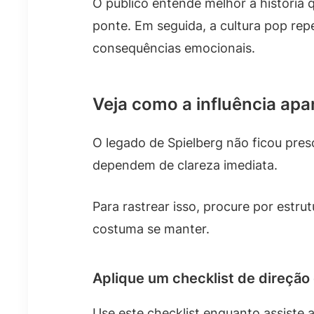
O público entende melhor a história 
ponte. Em seguida, a cultura pop rep
consequências emocionais.
Veja como a influência apa
O legado de Spielberg não ficou pres
dependem de clareza imediata.
Para rastrear isso, procure por est
costuma se manter.
Aplique um checklist de direçã
Use este checklist enquanto assiste 