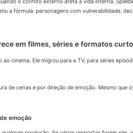
quando o conflito externo afeta a vida interna. Spi
etiu a fórmula: personagens com vulnerabilidade, de
rece em filmes, séries e formatos curt
o ao cinema. Ele migrou para a TV, para séries episó
rutura de cenas e por direção de emoção. Mesmo que 
o de emoção
a qualquer produção. Se várias respostas forem sim,