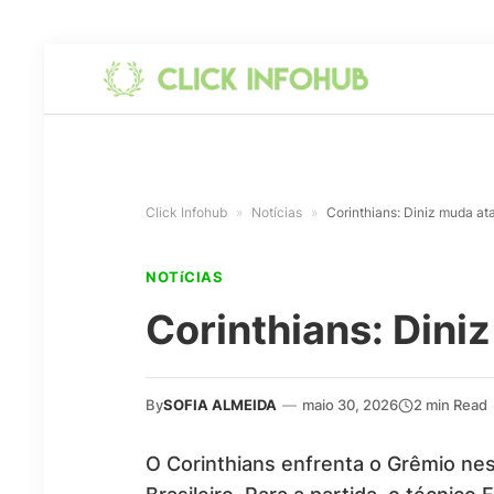
Click Infohub
»
Notícias
»
Corinthians: Diniz muda at
NOTíCIAS
Corinthians: Dini
By
SOFIA ALMEIDA
—
maio 30, 2026
2 min Read
O Corinthians enfrenta o Grêmio nes