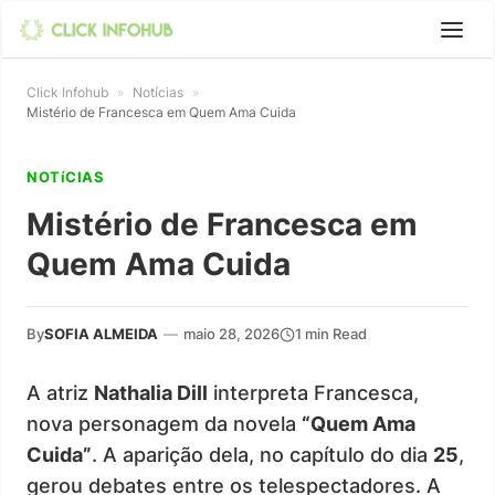
Click Infohub
»
Notícias
»
Mistério de Francesca em Quem Ama Cuida
NOTíCIAS
Mistério de Francesca em
Quem Ama Cuida
By
SOFIA ALMEIDA
—
maio 28, 2026
1 min Read
A atriz
Nathalia Dill
interpreta Francesca,
nova personagem da novela
“Quem Ama
Cuida”
. A aparição dela, no capítulo do dia
25
,
gerou debates entre os telespectadores. A