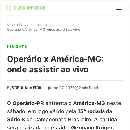
Click Infohub
»
Insights
»
Operário x América-MG: onde assistir ao vivo
INSIGHTS
Operário x América-MG:
onde assistir ao vivo
By
SOFIA ALMEIDA
—
junho 27, 2026
2 min Read
O
Operário-PR
enfrenta o
América-MG
neste
sábado, em jogo válido pela
15ª rodada da
Série B
do Campeonato Brasileiro. A partida
será realizada no estádio
Germano Krüger
,