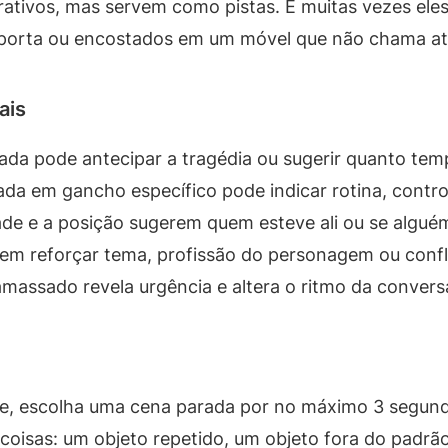
tivos, mas servem como pistas. E muitas vezes eles 
a porta ou encostados em um móvel que não chama a
ais
da pode antecipar a tragédia ou sugerir quanto tem
a em gancho específico pode indicar rotina, contro
de e a posição sugerem quem esteve ali ou se algué
em reforçar tema, profissão do personagem ou confli
massado revela urgência e altera o ritmo da convers
me, escolha uma cena parada por no máximo 3 segundo
s coisas: um objeto repetido, um objeto fora do padr