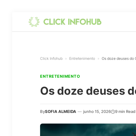
Click Infohub
»
Entretenimento
»
Os doze deuses do O
ENTRETENIMENTO
Os doze deuses do
By
SOFIA ALMEIDA
—
junho 15, 2026
9 min Read