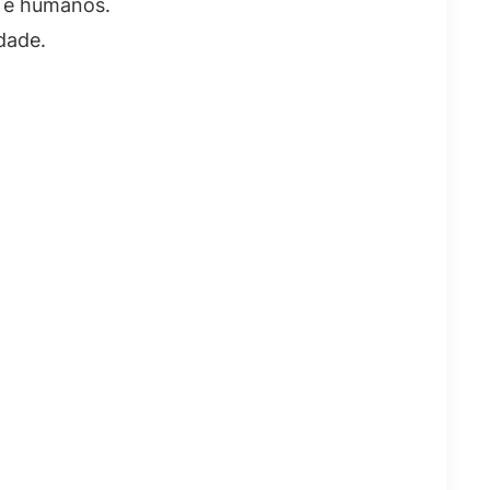
s e humanos.
dade.