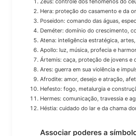
Zeus: controle dos fenômenos do cé
Hera: proteção do casamento e da ord
Poseidon: comando das águas, espec
Deméter: domínio do crescimento, colh
Atena: inteligência estratégica, artes
Apollo: luz, música, profecia e harm
Ártemis: caça, proteção de jovens e
Ares: guerra em sua violência e impu
Afrodite: amor, desejo e atração, af
Hefesto: fogo, metalurgia e construç
Hermes: comunicação, travessia e agi
Héstia: cuidado do lar e da chama do
Associar poderes a símbolo