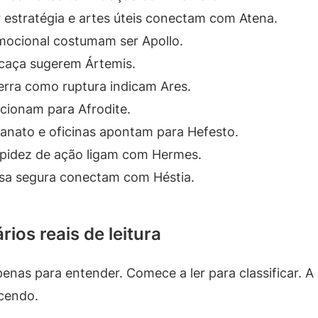
r estratégia e artes úteis conectam com Atena.
mocional costumam ser Apollo.
 caça sugerem Ártemis.
uerra como ruptura indicam Ares.
ecionam para Afrodite.
sanato e oficinas apontam para Hefesto.
pidez de ação ligam com Hermes.
 casa segura conectam com Héstia.
ios reais de leitura
penas para entender. Comece a ler para classificar. A 
cendo.