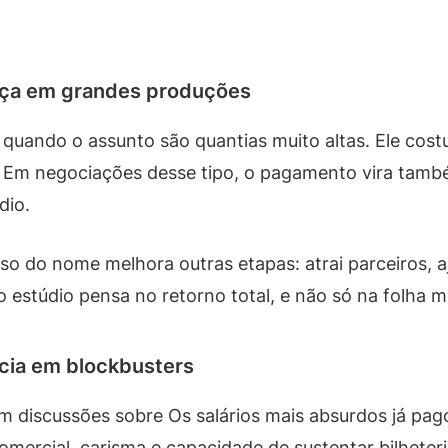
nça em grandes produções
uando o assunto são quantias muito altas. Ele cost
o. Em negociações desse tipo, o pagamento vira tam
dio.
peso do nome melhora outras etapas: atrai parceiros, 
 o estúdio pensa no retorno total, e não só na folha m
ncia em blockbusters
m discussões sobre Os salários mais absurdos já pag
comercial, carisma e capacidade de sustentar bilheter