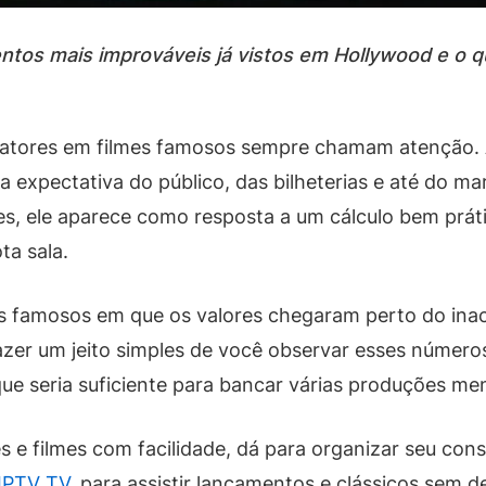
tos mais improváveis já vistos em Hollywood e o qu
a atores em filmes famosos sempre chamam atenção. 
 expectativa do público, das bilheterias e até do mar
s, ele aparece como resposta a um cálculo bem práti
ta sala.
os famosos em que os valores chegaram perto do inacr
er um jeito simples de você observar esses número
e seria suficiente para bancar várias produções me
s e filmes com facilidade, dá para organizar seu c
IPTV TV
, para assistir lançamentos e clássicos sem