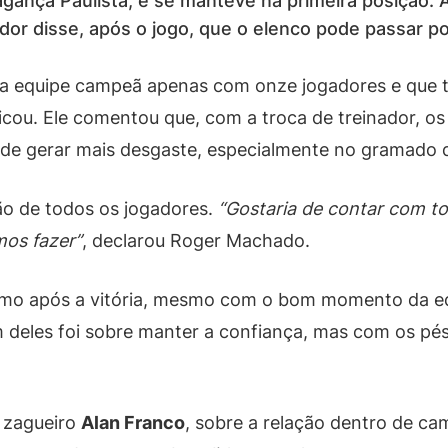
agança Paulista, e se manteve na primeira posição.
nador disse, após o jogo, que o elenco pode passar 
uma equipe campeã apenas com onze jogadores e que 
licou. Ele comentou que, com a troca de treinador, os
pode gerar mais desgaste, especialmente no gramado 
ão de todos os jogadores.
“Gostaria de contar com to
mos fazer”
, declarou Roger Machado.
smo após a vitória, mesmo com o bom momento da eq
m deles foi sobre manter a confiança, mas com os pés
 zagueiro
Alan Franco
, sobre a relação dentro de c