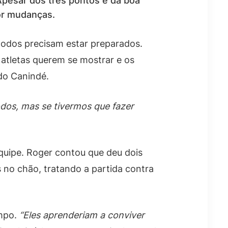
 Apesar dos três pontos e da boa
por mudanças.
todos precisam estar preparados.
 atletas querem se mostrar e os
do Canindé.
dos, mas se tivermos que fazer
uipe. Roger contou que deu dois
 no chão, tratando a partida contra
ampo.
“Eles aprenderiam a conviver