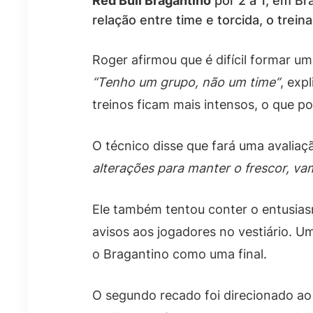
Red Bull Bragantino
por 2 a 1, em Br
relação entre time e torcida, o trei
Roger afirmou que é difícil formar 
“Tenho um grupo, não um time”
, exp
treinos ficam mais intensos, o que 
O técnico disse que fará uma avaliaç
alterações para manter o frescor, va
Ele também tentou conter o entusia
avisos aos jogadores no vestiário. U
o Bragantino como uma final.
O segundo recado foi direcionado ao