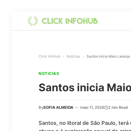
Click Infohub
»
Notícias
»
Santos inicia Maio Laranja
NOTíCIAS
Santos inicia Mai
By
SOFIA ALMEIDA
—
maio 11, 2026
2 min Read
Santos, no litoral de São Paulo, te