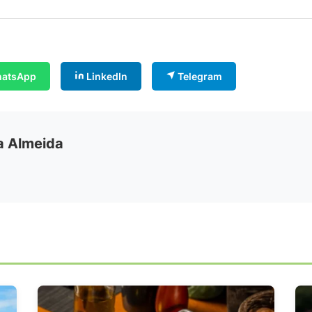
atsApp
LinkedIn
Telegram
ia Almeida