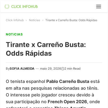
Click Infohub
»
Notícias
»
Tirante x Carreño Busta: Odds Rápidas
NOTíCIAS
Tirante x Carreño Busta:
Odds Rápidas
By
SOFIA ALMEIDA
—
maio 29, 2026
2 min Read
O tenista espanhol
Pablo Carreño Busta
está
em alta nas pesquisas relacionadas ao tênis.
O interesse pelo jogador cresceu devido à
sua participação no
French Open 2026
, onde