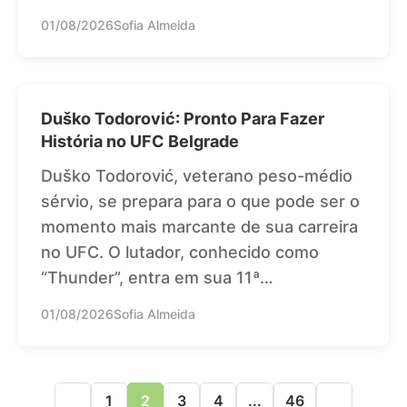
01/08/2026
Sofia Almeida
Duško Todorović: Pronto Para Fazer
História no UFC Belgrade
Duško Todorović, veterano peso-médio
sérvio, se prepara para o que pode ser o
momento mais marcante de sua carreira
no UFC. O lutador, conhecido como
“Thunder”, entra em sua 11ª…
01/08/2026
Sofia Almeida
1
2
3
4
...
46