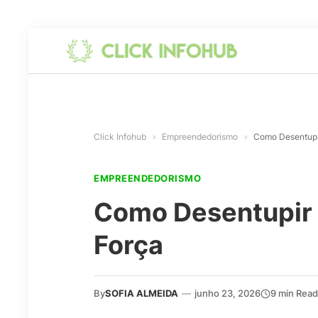
Click Infohub
»
Empreendedorismo
»
Como Desentupi
EMPREENDEDORISMO
Como Desentupir 
Força
By
SOFIA ALMEIDA
—
junho 23, 2026
9 min Read