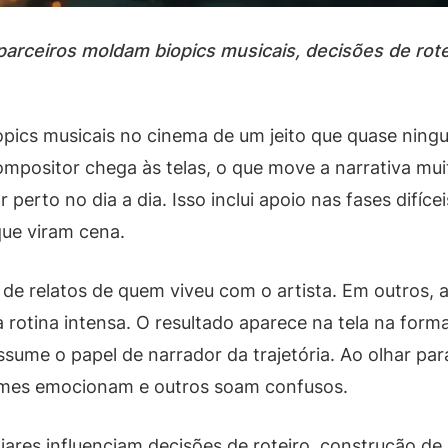
arceiros moldam biopics musicais, decisões de rote
opics musicais no cinema de um jeito que quase ning
mpositor chega às telas, o que move a narrativa muit
perto no dia a dia. Isso inclui apoio nas fases difíce
que viram cena.
de relatos de quem viveu com o artista. Em outros, a
rotina intensa. O resultado aparece na tela na form
ssume o papel de narrador da trajetória. Ao olhar pa
filmes emocionam e outros soam confusos.
liares influenciam decisões de roteiro, construção d