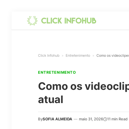
Click Infohub
»
Entretenimento
»
Como os videoclipes
ENTRETENIMENTO
Como os videocli
atual
By
SOFIA ALMEIDA
—
maio 31, 2026
11 min Read