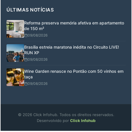
ÚLTIMAS NOTÍCIAS
Reforma preserva memória afetiva em apartamento
de 150 m²
09/08/2026
Brasília estreia maratona inédita no Circuito LIVE!
RUN XP
09/08/2026
Wine Garden renasce no Pontão com 50 vinhos em
taça
09/08/2026
© 2026 Click Infohub. Todos os direitos reservados.
Desenvolvido por
Click Infohub