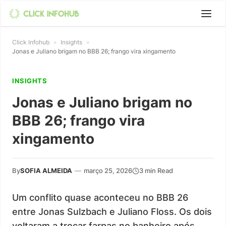
Click Infohub
»
Insights
»
Jonas e Juliano brigam no BBB 26; frango vira xingamento
INSIGHTS
Jonas e Juliano brigam no
BBB 26; frango vira
xingamento
By
SOFIA ALMEIDA
—
março 25, 2026
3 min Read
Um conflito quase aconteceu no BBB 26
entre Jonas Sulzbach e Juliano Floss. Os dois
voltaram a trocar farpas no banheiro após