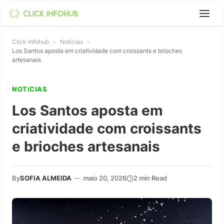
Click Infohub
»
Notícias
»
Los Santos aposta em criatividade com croissants e brioches
artesanais
NOTíCIAS
Los Santos aposta em
criatividade com croissants
e brioches artesanais
By
SOFIA ALMEIDA
—
maio 20, 2026
2 min Read