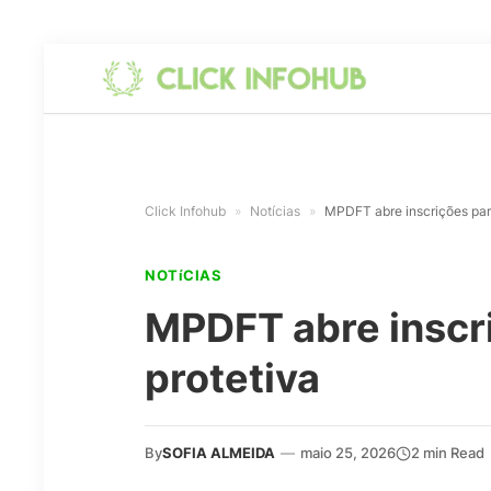
Click Infohub
»
Notícias
»
MPDFT abre inscrições para
NOTíCIAS
MPDFT abre inscr
protetiva
By
SOFIA ALMEIDA
—
maio 25, 2026
2 min Read