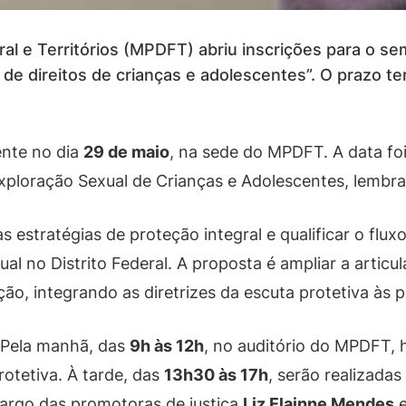
eral e Territórios (MPDFT) abriu inscrições para o s
 de direitos de crianças e adolescentes”. O prazo te
ente no dia
29 de maio
, na sede do MPDFT. A data foi
ploração Sexual de Crianças e Adolescentes, lembr
as estratégias de proteção integral e qualificar o flu
al no Distrito Federal. A proposta é ampliar a articul
ção, integrando as diretrizes da escuta protetiva às 
 Pela manhã, das
9h às 12h
, no auditório do MPDFT, 
otetiva. À tarde, das
13h30 às 17h
, serão realizadas
cargo das promotoras de justiça
Liz Elainne Mendes