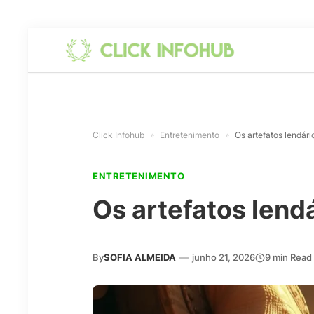
Click Infohub
»
Entretenimento
»
Os artefatos lendár
ENTRETENIMENTO
Os artefatos lend
By
SOFIA ALMEIDA
—
junho 21, 2026
9 min Read